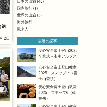
日本の山旅 (46)
国内旅行 (1)
世界の山旅 (3)
海外旅行
（鋸
風来人
月 2日
最近の記事
安心安全富士登山2025
卒業式～湘南アルプス
安心安全富士登山教室
2025 ステップ７（富
士山登頂）
安心安全富士登山教室
2025 ステップ6（硫
黄岳）
安心安全富士登山教室