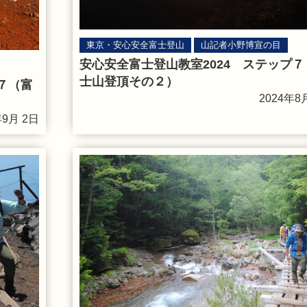
東京・安心安全富士登山
山記者小野博宣の目
安心安全富士登山教室2024 ステップ７
士山登頂その２）
７（富
2024年8
年9月 2日