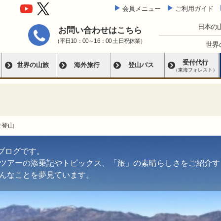
会員メニュー
ご利用ガイド
日本の
お問い合わせはこちら
（平日10：00～16：00 土日祝休業）
世界
受付代行
世界の山旅
海外旅行
登山バス
（東海フォレスト）
士登山
ブログです。
ツアーの添乗記やトピックス、「旅」の素晴らしさをご紹介す
んなことを夢見ています。