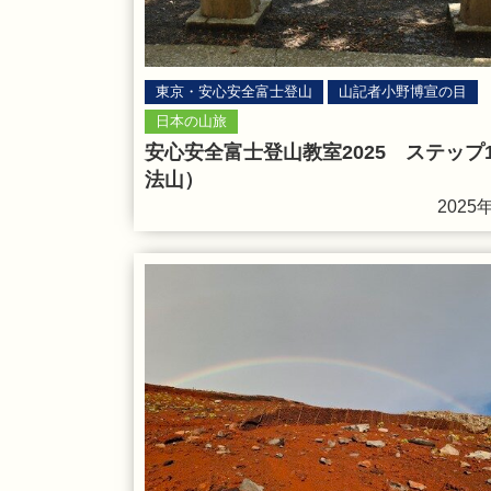
東京・安心安全富士登山
山記者小野博宣の目
日本の山旅
安心安全富士登山教室2025 ステップ
法山）
2025