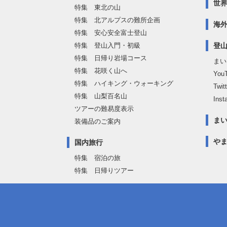
世
特集 東北の山
特集 北アルプスの難所企画
海
特集 安心安全富士登山
特集 登山入門・初級
登
特集 日帰り岩場コース
まい
特集 花咲く山へ
Yo
特集 ハイキング・ウォーキング
Twi
特集 山梨百名山
Inst
ツアーの難易度表示
ま
装備品のご案内
や
国内旅行
特集 宿泊の旅
特集 日帰りツアー