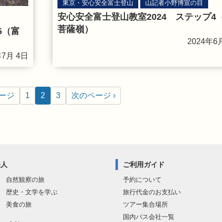
東京・安心安全富士登山
山記者小野博宣の目
安心安全富士登山教室2024 ステップ4
菩薩嶺）
5（富
2024年6
年7月 4日
ページ
1
2
3
次のページ ›
来人
ご利用ガイド
 自然観察の旅
予約について
 歴史・文学を学ぶ
旅行代金のお支払い
 美食の旅
ツアー集合場所
国内バス会社一覧