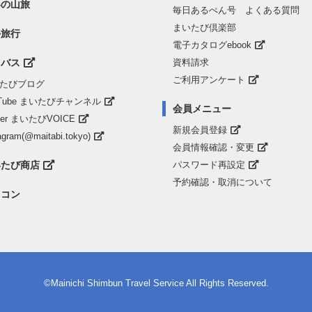
界の山旅
毎日あるぺん号 よくある質問
まいたび倶楽部
外旅行
電子カタログebook
山バス
資料請求
ご利用アンケート
たびブログ
uTube まいたびチャンネル
会員メニュー
tter まいたびVOICE
新規会員登録
agram(@maitabi.tokyo)
会員情報確認・変更
いたび商店
パスワード再設定
予約確認・取消について
まコン
©Mainichi Shimbun Travel Service All Rights Reserved.