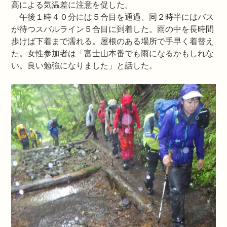
高による気温差に注意を促した。
午後１時４０分には５合目を通過、同２時半にはバス
が待つスバルライン５合目に到着した。雨の中を長時間
歩けば下着まで濡れる。屋根のある場所で手早く着替え
た。女性参加者は「富士山本番でも雨になるかもしれな
い。良い勉強になりました」と話した。