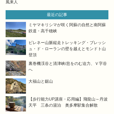
風来人
最近の記事
ミヤマキリシマが咲く阿蘇の自然と南阿蘇
鉄道・高千穂峡
ピレネー山脈縦走トレッキング・ブレッシ
ュ・ド・ローランの壁を越えとモンドト山
登頂
裏巻機渓谷と清津峡/息をのむ迫力、Ｖ字谷
へ
大福山と鋸山
【歩行能力UP講座・応用編】飛龍山～丹波
天平 三条の湯泊 奥多摩駅集合解散