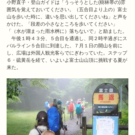
小野直子・登山ガイドは「うっそうとした(樹林帯の)雰
囲気を覚えておいてください。（五合目より上の）富士
山を歩いた時に、違いを思い出してくださいね」と声を
かけた。「段差の小さなところを歩いてください」
「（水が溜まった雨水桝に）落ちないで」と励ました。
午後１時４３分、５合目を通過し、同２時半過ぎにス
バルライン５合目に到達した。７月１日の開山を前に
し、広場は外国人観光客らでにぎわっていた。ステップ
６・硫黄岳を経て、いよいよ富士山山頂に挑戦する夏が
来た。