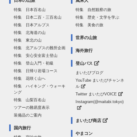
日本の山旅
風来人
特集 日本百名山
特集 自然観察の旅
特集 日本二百・三百名山
特集 歴史・文学を学ぶ
特集 日本アルプス
特集 美食の旅
特集 北海道の山
世界の山旅
特集 東北の山
特集 北アルプスの難所企画
海外旅行
特集 安心安全富士登山
特集 登山入門・初級
登山バス
特集 日帰り岩場コース
まいたびブログ
特集 花咲く山へ
YouTube まいたびチャンネ
特集 ハイキング・ウォーキ
ル
ング
Twitter まいたびVOICE
特集 山梨百名山
Instagram(@maitabi.tokyo)
ツアーの難易度表示
装備品のご案内
まいたび商店
国内旅行
やまコン