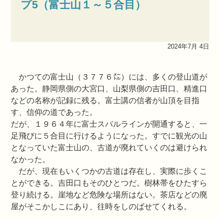
プ5（富士山１～５合目）
2024年7月 4日
かつての富士山（３７７６㍍）には、多くの登山道が
あった。静岡県側の大宮口、山梨県側の吉田口、精進口
などの名称が記録に残る。富士講の信者が山頂を目指
す、信仰の道であった。
だが、１９６４年に富士スバルラインが開通すると、一
足飛びに５合目に行けるようになった。すでに観光の山
となっていた富士山の、古道が廃れていくのは避けられ
なかった。
だが、現在もいくつかの古道は存在し、実際に歩くこ
とができる。吉田口もそのひとつだ。樹林帯をひたすら
登り続ける。崖地など危険な場所はない。茶店などの廃
屋がそこかしこにあり、往時をしのばせてくれる。