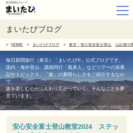
毎日新聞社グループ
（毎日新聞旅行）
まいたびブログ
HOME
まいたびブログ
東京・安心安全富士登山
山記者小
毎日新聞旅行（東京）「まいたび®」公式ブログです。
国内・海外登山、講師同行「風来人」などツアーの添乗
記やトピックス、「旅」の素晴らしさをご紹介するなか
で、
旅を楽しむ心がふんわり広がっていく、そんなことを夢
見ています。
安心安全富士登山教室2024 ステッ