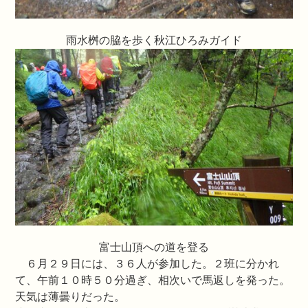
雨水桝の脇を歩く秋江ひろみガイド
富士山頂への道を登る
６月２９日には、３６人が参加した。２班に分かれ
て、午前１０時５０分過ぎ、相次いで馬返しを発った。
天気は薄曇りだった。