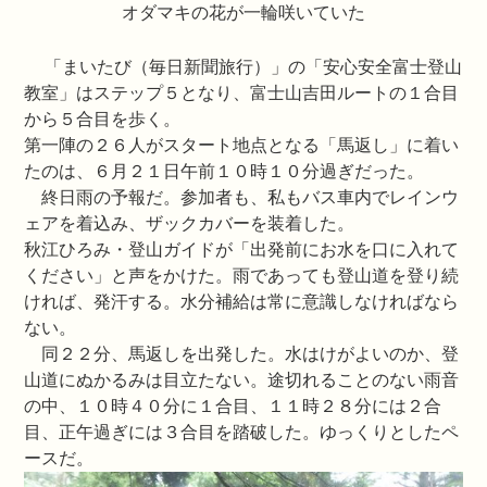
オダマキの花が一輪咲いていた
「まいたび（毎日新聞旅行）」の「安心安全富士登山
教室」はステップ５となり、富士山吉田ルートの１合目
から５合目を歩く。
第一陣の２６人がスタート地点となる「馬返し」に着い
たのは、６月２１日午前１０時１０分過ぎだった。
終日雨の予報だ。参加者も、私もバス車内でレインウ
ェアを着込み、ザックカバーを装着した。
秋江ひろみ・登山ガイドが「出発前にお水を口に入れて
ください」と声をかけた。雨であっても登山道を登り続
ければ、発汗する。水分補給は常に意識しなければなら
ない。
同２２分、馬返しを出発した。水はけがよいのか、登
山道にぬかるみは目立たない。途切れることのない雨音
の中、１０時４０分に１合目、１１時２８分には２合
目、正午過ぎには３合目を踏破した。ゆっくりとしたペ
ースだ。