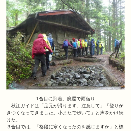
1合目に到着。廃屋で雨宿り
秋江ガイドは「足元が滑ります。注意して」「登りが
きつくなってきました。小またで歩いて」と声をかけ続
けた。
３合目では、「格段に寒くなったのを感じますか」と標