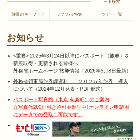
ード検索
注目のキーワード
こだわり特集
ツアー一覧
お知らせ
<重要> 2025年3月24日以降にパスポート（旅券）を
新規取得・更新される皆様へ
外務省ホームページ 旅券情報（2026年5月8日最新）
外務省領事局旅券課資料 「２０２５年旅券」導入
について（2024年12月発表・PDF形式）
パスポート写真館（東京 有楽町）のご案内
☆写真代200円引き割引券進呈中! オンライン申請用
にデータでの受取も可能です。