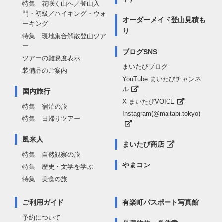
特集 花咲く山へ／登山入
門・初級／ハイキング・ウォ
オーダーメイド登山見積も
ーキング
り
特集 現地集合解散登山ツア
ー
ブログSNS
ツアーの難易度表示
まいたびブログ
装備品のご案内
YouTube まいたびチャンネ
ル
国内旅行
X まいたびVOICE
特集 宿泊の旅
Instagram(@maitabi.tokyo)
特集 日帰りツアー
風来人
まいたび商店
特集 自然観察の旅
やまコン
特集 歴史・文学を学ぶ
特集 美食の旅
ご利用ガイド
有楽町パスポート写真館
予約について