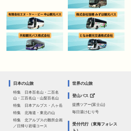
日本の山旅
世界の山旅
特集 日本百名山・二百名
登山バス
山・三百名山・山梨百名山
提携ツアー(富士山)
特集 日本アルプス・八ヶ岳
毎日湯けむり号
特集 北海道・東北の山
特集 北アルプスの難所企画
受付代行（東海フォレス
／日帰り岩場コース
ト）