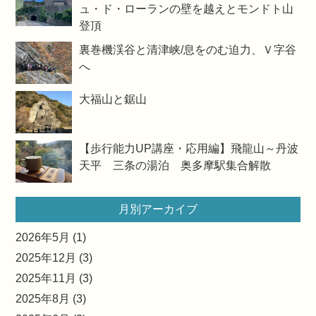
ュ・ド・ローランの壁を越えとモンドト山
登頂
裏巻機渓谷と清津峡/息をのむ迫力、Ｖ字谷
へ
大福山と鋸山
【歩行能力UP講座・応用編】飛龍山～丹波
天平 三条の湯泊 奥多摩駅集合解散
月別アーカイブ
2026年5月 (1)
2025年12月 (3)
2025年11月 (3)
2025年8月 (3)