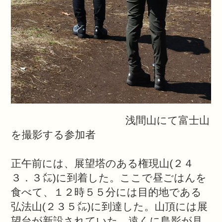
浅間山にて富士山
を撮影する参加者
正午前には、展望塔のある権現山
(
２４
３．３㍍
)
に到着した。ここで昼ごはんを
食べて、１２時５５分には目的地である
弘法山
(
２３５㍍
)
に到達した。山頂には展
望台が新設されていた。遠くに島影が見