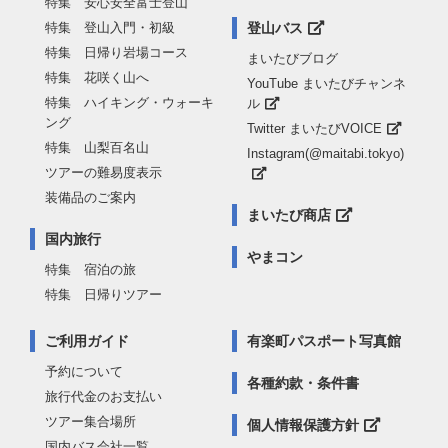
特集 安心安全富士登山
特集 登山入門・初級
登山バス
特集 日帰り岩場コース
まいたびブログ
特集 花咲く山へ
YouTube まいたびチャンネ
特集 ハイキング・ウォーキ
ル
ング
Twitter まいたびVOICE
特集 山梨百名山
Instagram(@maitabi.tokyo)
ツアーの難易度表示
装備品のご案内
まいたび商店
国内旅行
やまコン
特集 宿泊の旅
特集 日帰りツアー
ご利用ガイド
有楽町パスポート写真館
予約について
各種約款・条件書
旅行代金のお支払い
ツアー集合場所
個人情報保護方針
国内バス会社一覧