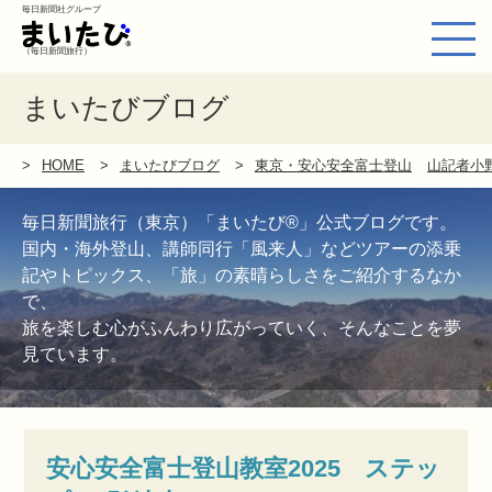
毎日新聞社グループ
（毎日新聞旅行）
まいたびブログ
HOME
まいたびブログ
東京・安心安全富士登山
山記者小
毎日新聞旅行（東京）「まいたび®」公式ブログです。
国内・海外登山、講師同行「風来人」などツアーの添乗
記やトピックス、「旅」の素晴らしさをご紹介するなか
で、
旅を楽しむ心がふんわり広がっていく、そんなことを夢
見ています。
安心安全富士登山教室2025 ステッ