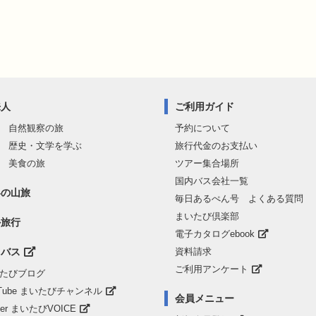
来人
ご利用ガイド
 自然観察の旅
予約について
 歴史・文学を学ぶ
旅行代金のお支払い
 美食の旅
ツアー集合場所
国内バス会社一覧
界の山旅
毎日あるぺん号 よくある質問
まいたび倶楽部
外旅行
電子カタログebook
山バス
資料請求
ご利用アンケート
たびブログ
uTube まいたびチャンネル
会員メニュー
tter まいたびVOICE