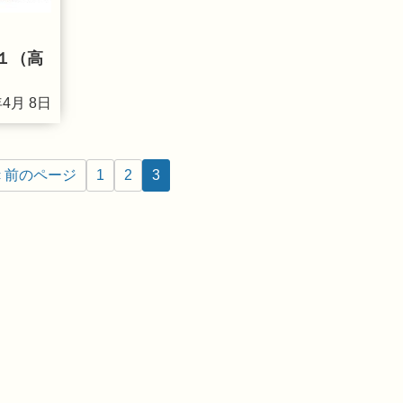
１（高
年4月 8日
‹ 前のページ
1
2
3