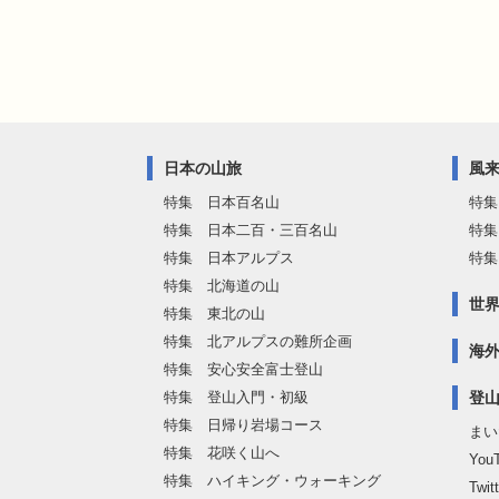
日本の山旅
風
特集 日本百名山
特集
特集 日本二百・三百名山
特集
特集 日本アルプス
特集
特集 北海道の山
世
特集 東北の山
特集 北アルプスの難所企画
海
特集 安心安全富士登山
特集 登山入門・初級
登
特集 日帰り岩場コース
まい
特集 花咲く山へ
Yo
特集 ハイキング・ウォーキング
Twi