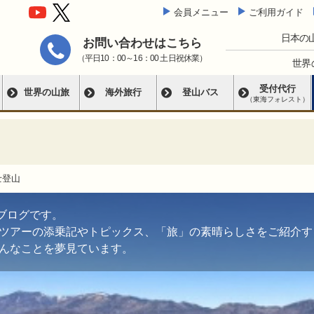
会員メニュー
ご利用ガイド
日本の
お問い合わせはこちら
（平日10：00～16：00 土日祝休業）
世界
受付代行
世界の山旅
海外旅行
登山バス
（東海フォレスト）
士登山
ブログです。
ツアーの添乗記やトピックス、「旅」の素晴らしさをご紹介す
んなことを夢見ています。