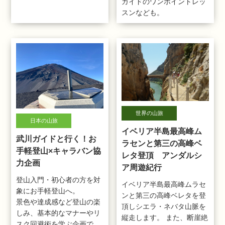
ガイドのワンポイントレッ
スンなども。
世界の山旅
日本の山旅
イベリア半島最高峰ム
武川ガイドと行く！お
ラセンと第三の高峰ベ
手軽登山×キャラバン協
レタ登頂 アンダルシ
力企画
ア周遊紀行
登山入門・初心者の方を対
イベリア半島最高峰ムラセ
象にお手軽登山へ。
ンと第三の高峰ベレタを登
景色や達成感など登山の楽
頂しシエラ・ネバタ山脈を
しみ、基本的なマナーやリ
縦走します。 また、断崖絶
スク回避術を学ぶ企画で