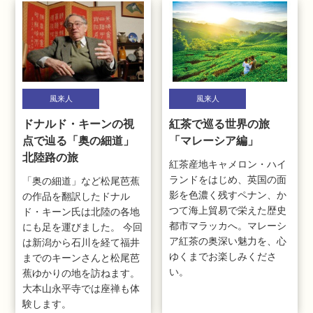
風来人
風来人
ドナルド・キーンの視
紅茶で巡る世界の旅
点で辿る「奥の細道」
「マレーシア編」
北陸路の旅
紅茶産地キャメロン・ハイ
ランドをはじめ、英国の面
「奥の細道」など松尾芭蕉
影を色濃く残すペナン、か
の作品を翻訳したドナル
つて海上貿易で栄えた歴史
ド・キーン氏は北陸の各地
都市マラッカへ。マレーシ
にも足を運びました。 今回
ア紅茶の奥深い魅力を、心
は新潟から石川を経て福井
ゆくまでお楽しみくださ
までのキーンさんと松尾芭
い。
蕉ゆかりの地を訪ねます。
大本山永平寺では座禅も体
験します。