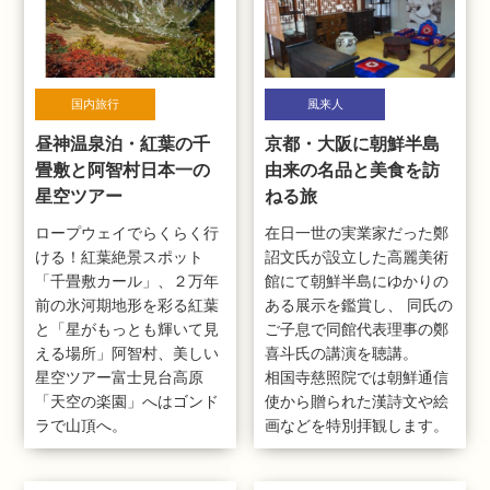
国内旅行
風来人
昼神温泉泊・紅葉の千
京都・大阪に朝鮮半島
畳敷と阿智村日本一の
由来の名品と美食を訪
星空ツアー
ねる旅
ロープウェイでらくらく行
在日一世の実業家だった鄭
ける！紅葉絶景スポット
詔文氏が設立した高麗美術
「千畳敷カール」、２万年
館にて朝鮮半島にゆかりの
前の氷河期地形を彩る紅葉
ある展示を鑑賞し、 同氏の
と「星がもっとも輝いて見
ご子息で同館代表理事の鄭
える場所」阿智村、美しい
喜斗氏の講演を聴講。
星空ツアー富士見台高原
相国寺慈照院では朝鮮通信
「天空の楽園」へはゴンド
使から贈られた漢詩文や絵
ラで山頂へ。
画などを特別拝観します。