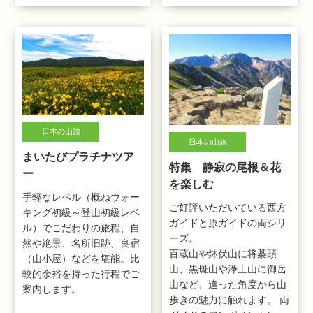
日本の山旅
日本の山旅
まいたびプラチナツア
特集 静寂の尾根＆花
ー
を楽しむ
手軽なレベル（概ねウォー
ご好評いただいている西方
キング初級～登山初級レベ
ガイドと原ガイドの両シリ
ル）でこだわりの旅程、自
ーズ。
然や絶景、名所旧跡、良宿
百蔵山や鉢伏山に将棊頭
（山小屋）などを堪能。比
山、黒斑山や浄土山に御岳
較的余裕を持った行程でご
山など、違った角度から山
案内します。
歩きの魅力に触れます。 両