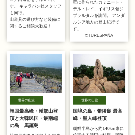
壁に作られたカミニート・
す。 キャラバン社スタッフ
デル・レイ、イギリス領ジ
も同行。
ブラルタルを訪問。 アンダ
山道具の選び方など装備に
ルシア地方の登山紀行で
関するご相談大歓迎！
す。
©TURESPAÑA
世界の山旅
世界の山旅
韓国最高峰・漢拏山登
国境の島・鬱陵島 最高
頂と大韓民国・最南端
峰・聖人峰登頂
の島 馬羅島
朝鮮半島から約140km東に