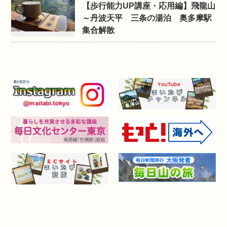
【歩行能力UP講座・応用編】飛龍山
～丹波天平 三条の湯泊 奥多摩駅
集合解散