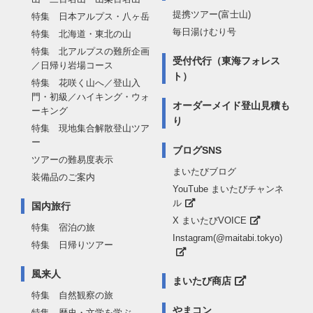
提携ツアー(富士山)
特集 日本アルプス・八ヶ岳
毎日湯けむり号
特集 北海道・東北の山
特集 北アルプスの難所企画
受付代行（東海フォレス
／日帰り岩場コース
ト）
特集 花咲く山へ／登山入
門・初級／ハイキング・ウォ
オーダーメイド登山見積も
ーキング
り
特集 現地集合解散登山ツア
ー
ブログSNS
ツアーの難易度表示
まいたびブログ
装備品のご案内
YouTube まいたびチャンネ
ル
国内旅行
X まいたびVOICE
特集 宿泊の旅
Instagram(@maitabi.tokyo)
特集 日帰りツアー
風来人
まいたび商店
特集 自然観察の旅
やまコン
特集 歴史・文学を学ぶ