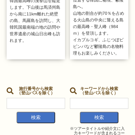
位置する韓国に秘境、鬱陵
韓国最高峰の漢拏山を縦走
島へ。
します。下山後は馬済州島
山地の割合が約70％を占め
から南に11km離れた絶壁
る火山島の中央に聳える島
の島、馬羅島を訪問し、大
の最高峰・聖人峰（984
韓民国最南端の地の訪問や
ｍ）を登頂します。
世界遺産の城山日出峰も訪
イカプルコギ、ふじつぼビ
れます。
ビンバなど鬱陵島の名物料
理もお楽しみください。
旅行番号から検索
キーワードから検索
（登山バスを除く）
（登山バスを除く）
※ツアータイトルや紹介文に入
力キーワードが含まれるコー