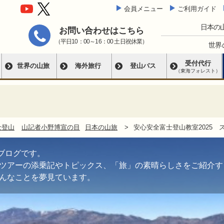
会員メニュー
ご利用ガイド
日本の
お問い合わせはこちら
（平日10：00～16：00 土日祝休業）
世界
受付代行
世界の山旅
海外旅行
登山バス
（東海フォレスト）
士登山
山記者小野博宣の目
日本の山旅
安心安全富士登山教室2025 
ブログです。
ツアーの添乗記やトピックス、「旅」の素晴らしさをご紹介す
んなことを夢見ています。