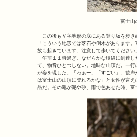
富士山の砂地に見立て
この後もＶ字地形の底にある登り坂を歩き
「こういう地形では落石や倒木があります。
故も起きています。注意して歩いてください
午前１１時過ぎ、なだらかな稜線に到達し
て、物音ひとつしない。地味な山頂だ。一行
が姿を現した。「わぁー」「すごい」。歓声
は富士山の山頂に登れるかな」と女性が言え
品だ。その靴が泥や砂、雨で色あせた時、富士