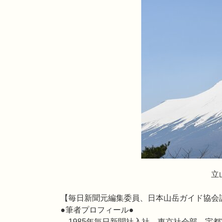
立山展望台から
【毎日新聞元編集委員、日本山岳ガイド協会
●筆者プロフィール●
1985年毎日新聞社入社、東京社会部、宇