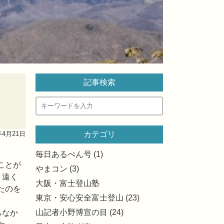
記事検索
年4月21日
カテゴリ
毎日あるぺん号 (1)
ことが
やまコン (3)
。遠く
大阪・富士登山塾
たのを
東京・安心安全富士登山 (23)
山記者小野博宣の目 (24)
らなか