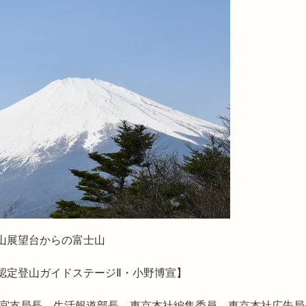
の富士山
認定登山ガイドステージⅡ・小野博宣】
都宮支局長、生活報道部長、東京本社編集委員、東京本社広告局