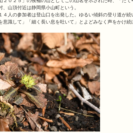
山２０２５」の候補の山としてこの山名を示された時、「たて
村、山頂付近は静岡県小山町という。
１４人の参加者は登山口を出発した。ゆるい傾斜の登り道が続
を意識して」「細く長い息を吐いて」とよどみなく声をかけ続