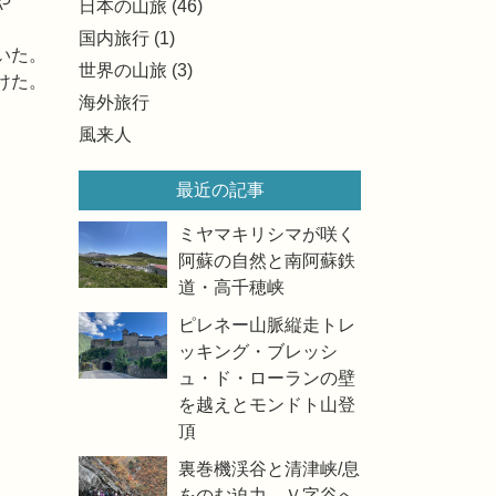
や
日本の山旅 (46)
国内旅行 (1)
いた。
世界の山旅 (3)
けた。
海外旅行
風来人
最近の記事
ミヤマキリシマが咲く
阿蘇の自然と南阿蘇鉄
道・高千穂峡
ピレネー山脈縦走トレ
ッキング・ブレッシ
ュ・ド・ローランの壁
を越えとモンドト山登
頂
裏巻機渓谷と清津峡/息
をのむ迫力、Ｖ字谷へ