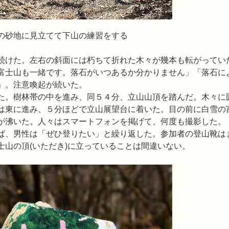
て下山の練習をする
続けた。左右の斜面には朽ちて折れた木々が幾本も転がってい
富士山も一緒です。落石がいつあるか分かりません」「落石に
」。注意喚起が続いた。
た。樹林帯の中を進み、同５４分、立山山頂を踏んだ。木々に
は東に進み、５分ほどで立山展望台に着いた。目の前に白雪の
が沸いた。人々はスマートフォンを掲げて、何度も撮影した。
ば、男性は「ぜひ登りたい」と繰り返した。参加者の登山靴は
山の頂(いただき)に立っていることは間違いない。