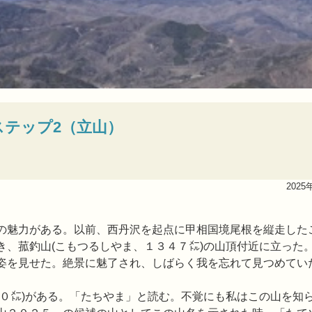
ステップ2（立山）
2025
の魅力がある。以前、西丹沢を起点に甲相国境尾根を縦走した
き、菰釣山(こもつるしやま、１３４７㍍)の山頂付近に立った
姿を見せた。絶景に魅了され、しばらく我を忘れて見つめてい
０㍍)がある。「たちやま」と読む。不覚にも私はこの山を知