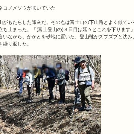
咲いていた
山がもたらした降灰だ。その点は富士山の下山路とよく似てい
立ち止まった。「(富士登山の)３日目は延々とこれを下ります
言いながら、かかとを砂地に置いた。登山靴がズブズブと沈み
を繰り返した。