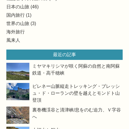
日本の山旅 (46)
国内旅行 (1)
世界の山旅 (3)
海外旅行
風来人
最近の記事
ミヤマキリシマが咲く阿蘇の自然と南阿蘇
鉄道・高千穂峡
ピレネー山脈縦走トレッキング・ブレッシ
ュ・ド・ローランの壁を越えとモンドト山
登頂
裏巻機渓谷と清津峡/息をのむ迫力、Ｖ字谷
へ