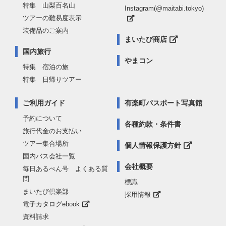
特集 山梨百名山
Instagram(@maitabi.tokyo)
ツアーの難易度表示
装備品のご案内
まいたび商店
国内旅行
やまコン
特集 宿泊の旅
特集 日帰りツアー
ご利用ガイド
有楽町パスポート写真館
予約について
各種約款・条件書
旅行代金のお支払い
ツアー集合場所
個人情報保護方針
国内バス会社一覧
会社概要
毎日あるぺん号 よくある質
問
標識
まいたび倶楽部
採用情報
電子カタログebook
資料請求