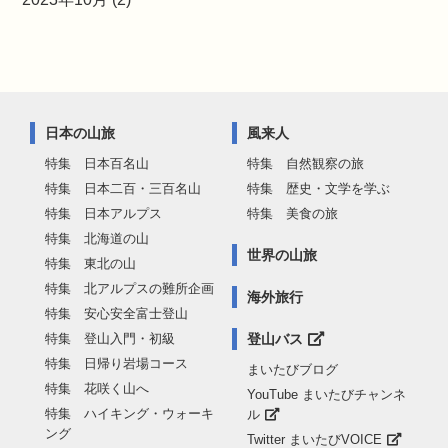
日本の山旅
風来人
特集 日本百名山
特集 自然観察の旅
特集 日本二百・三百名山
特集 歴史・文学を学ぶ
特集 日本アルプス
特集 美食の旅
特集 北海道の山
世界の山旅
特集 東北の山
特集 北アルプスの難所企画
海外旅行
特集 安心安全富士登山
特集 登山入門・初級
登山バス
特集 日帰り岩場コース
まいたびブログ
特集 花咲く山へ
YouTube まいたびチャンネ
特集 ハイキング・ウォーキ
ル
ング
Twitter まいたびVOICE