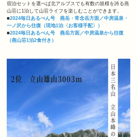
宿泊セットを選べば北アルプスでも有数の規模を誇る燕
山荘に1泊して山荘ライフを楽しむことができます。
■
2024毎日あるぺん号 燕岳・常念岳方面／中房温泉・
一ノ沢から往復（現地1泊〈お客様手配〉）
■
2024毎日あるぺん号 燕岳方面／中房温泉から往復
（燕山荘1泊2食付き）