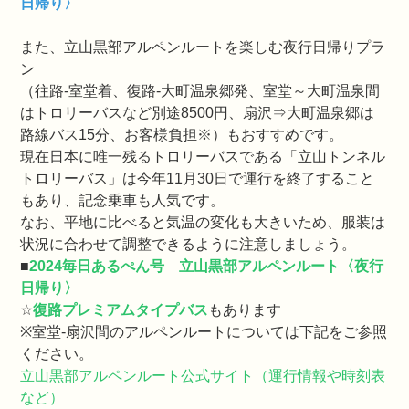
日帰り〉
また、立山黒部アルペンルートを楽しむ夜行日帰りプラ
ン
（往路-室堂着、復路-大町温泉郷発、室堂～大町温泉間
はトロリーバスなど別途8500円、扇沢⇒大町温泉郷は
路線バス15分、お客様負担※）もおすすめです。
現在日本に唯一残るトロリーバスである「立山トンネル
トロリーバス」は今年11月30日で運行を終了すること
もあり、記念乗車も人気です。
なお、平地に比べると気温の変化も大きいため、服装は
状況に合わせて調整できるように注意しましょう。
■
2024毎日あるぺん号 立山黒部アルペンルート〈夜行
日帰り〉
☆
復路プレミアムタイプバス
もあります
※室堂-扇沢間のアルペンルートについては下記をご参照
ください。
立山黒部アルペンルート公式サイト（運行情報や時刻表
など）