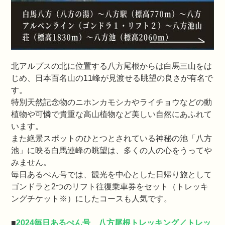
北アルプスの北に位置する八方尾根からは白馬三山をは
じめ、日本百名山の11峰が見渡せる眺望の良さが有名で
す。
特別天然記念物のニホンカモシカやライチョウなどの動
植物や可憐で貴重な高山植物など美しい自然にあふれて
います。
また絶景スポットのひとつとされている神秘の池「八方
池」に映る白馬連峰の眺望は、多くの人の心をうってや
みません。
毎日あるぺん号では、観光を中心とした日帰り旅として
ゴンドラと2つのリフト往復乗車券をセット（トレッキ
ングチケット※）にしたコースも人気です。
■
2024毎日あるぺん号 八方尾根トレッキング／トレッ