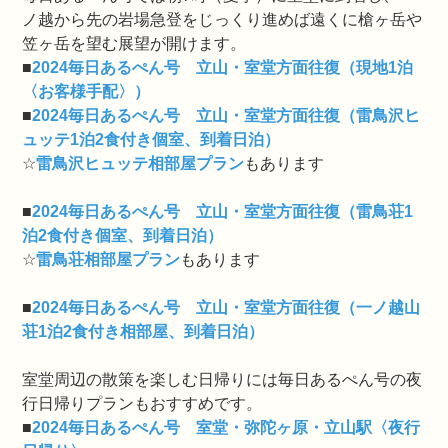
ノ越から先の岩場急登をじっくり進めば遠くに槍ヶ岳や
笠ヶ岳を望む展望が開けます。
■
2024毎日あるぺん号 立山・室堂方面往復（現地1泊
〈お客様手配〉）
■
2024毎日あるぺん号 立山・室堂方面往復（雷鳥沢ヒ
ュッテ1泊2食付き個室、到着日泊）
☆
雷鳥沢ヒュッテ相部屋プラン
もあります
■
2024毎日あるぺん号 立山・室堂方面往復（雷鳥荘1
泊2食付き個室、到着日泊）
☆
雷鳥荘相部屋プラン
もあります
■
2024毎日あるぺん号 立山・室堂方面往復（一ノ越山
荘1泊2食付き相部屋、到着日泊）
室堂周辺の散策を楽しむ日帰りには毎日あるぺん号の夜
行日帰りプランもおすすめです。
■
2024毎日あるぺん号 室堂・弥陀ヶ原・立山駅〈夜行