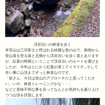
渓谷沿いの林道を歩く
本宮山は三河富士と呼ばれる綺麗な形の山で、南側から
登山道を登る道と北側から渓谷沿いを歩く道とあります
が、紅葉の時期ということで渓谷沿いのルートを選びま
したが、今年はとにかく紅葉が遅くてイマイチ...そして
辛い事に山頂までずっと林道なのです。
「皆さん、今日は登山のアプローチだと思ってくださ
い。いや、林道トレーニングかな・・」
などと意味不明な事を言ってなんとか気持ちを盛り上げ
つつ山頂を目指します。