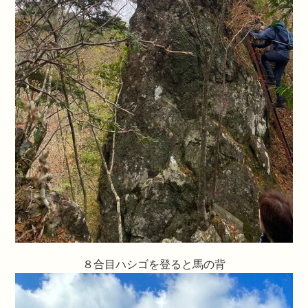
８合目ハシゴを登ると馬の背