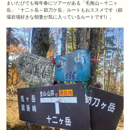
まいたびでも毎年春にツアーがある「毛無山～十二ヶ
岳」「十二ヶ岳～節刀ケ岳」ルートもおススメです（鎖
場岩場好きな朝妻が気に入っているルートです!）。