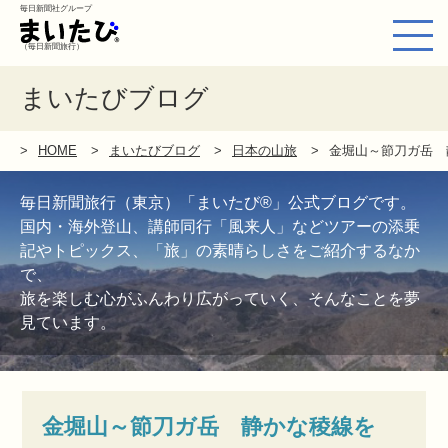
毎日新聞社グループ
（毎日新聞旅行）
まいたびブログ
HOME
まいたびブログ
日本の山旅
金堀山～節刀ガ岳 
毎日新聞旅行（東京）「まいたび®」公式ブログです。
国内・海外登山、講師同行「風来人」などツアーの添乗
記やトピックス、「旅」の素晴らしさをご紹介するなか
で、
旅を楽しむ心がふんわり広がっていく、そんなことを夢
見ています。
金堀山～節刀ガ岳 静かな稜線を