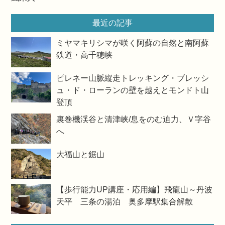
最近の記事
ミヤマキリシマが咲く阿蘇の自然と南阿蘇
鉄道・高千穂峡
ピレネー山脈縦走トレッキング・ブレッシ
ュ・ド・ローランの壁を越えとモンドト山
登頂
裏巻機渓谷と清津峡/息をのむ迫力、Ｖ字谷
へ
大福山と鋸山
【歩行能力UP講座・応用編】飛龍山～丹波
天平 三条の湯泊 奥多摩駅集合解散