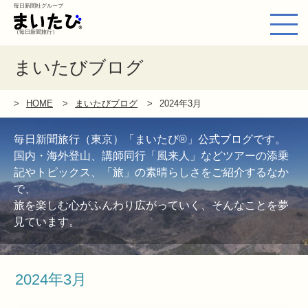
毎日新聞社グループ
（毎日新聞旅行）
まいたびブログ
HOME
まいたびブログ
2024年3月
毎日新聞旅行（東京）「まいたび®」公式ブログです。
国内・海外登山、講師同行「風来人」などツアーの添乗
記やトピックス、「旅」の素晴らしさをご紹介するなか
で、
旅を楽しむ心がふんわり広がっていく、そんなことを夢
見ています。
2024年3月