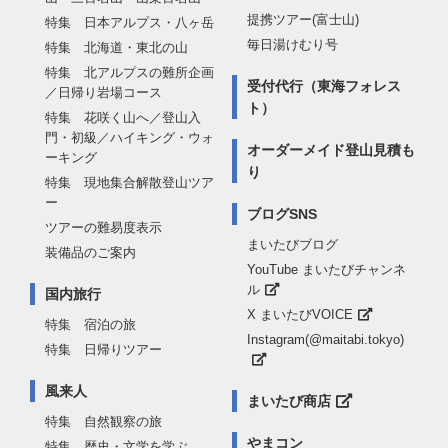
提携ツアー(富士山)
特集 日本アルプス・八ヶ岳
毎日湯けむり号
特集 北海道・東北の山
特集 北アルプスの難所企画
受付代行（東海フォレス
／日帰り岩場コース
ト）
特集 花咲く山へ／登山入
門・初級／ハイキング・ウォ
オーダーメイド登山見積も
ーキング
り
特集 現地集合解散登山ツア
ー
ブログSNS
ツアーの難易度表示
まいたびブログ
装備品のご案内
YouTube まいたびチャンネ
ル
国内旅行
X まいたびVOICE
特集 宿泊の旅
Instagram(@maitabi.tokyo)
特集 日帰りツアー
風来人
まいたび商店
特集 自然観察の旅
やまコン
特集 歴史・文学を学ぶ