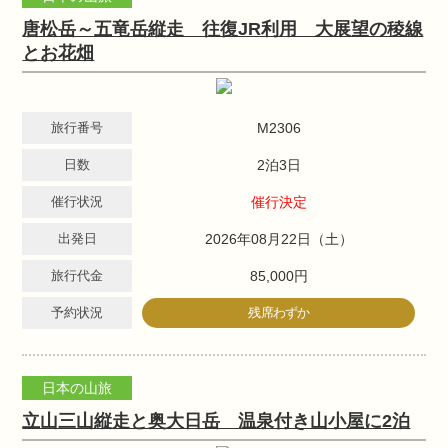
唐松岳～五竜岳縦走 往復JR利用 大展望の稜線
とお花畑
旅行番号
M2306
日数
2泊3日
催行状況
催行決定
出発日
2026年08月22日（土）
旅行代金
85,000円
予約状況
残席わずか
日本の山旅
立山三山縦走と奥大日岳 温泉付き山小屋に2泊