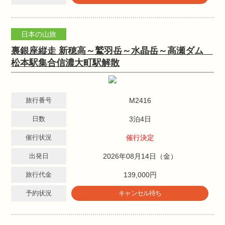
日本の山旅
裏銀座縦走 新穂高～鷲羽岳～水晶岳～高瀬ダム
松本駅集合信濃大町駅解散
旅行番号
M2416
日数
3泊4日
催行状況
催行決定
出発日
2026年08月14日（金）
旅行代金
139,000円
予約状況
キャンセル待ち