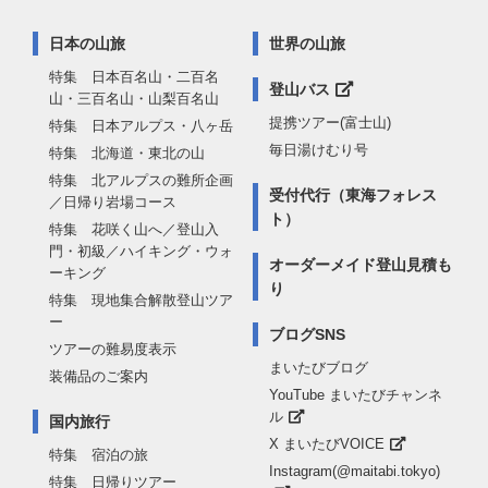
日本の山旅
世界の山旅
特集 日本百名山・二百名
登山バス
山・三百名山・山梨百名山
提携ツアー(富士山)
特集 日本アルプス・八ヶ岳
毎日湯けむり号
特集 北海道・東北の山
特集 北アルプスの難所企画
受付代行（東海フォレス
／日帰り岩場コース
ト）
特集 花咲く山へ／登山入
門・初級／ハイキング・ウォ
オーダーメイド登山見積も
ーキング
り
特集 現地集合解散登山ツア
ー
ブログSNS
ツアーの難易度表示
まいたびブログ
装備品のご案内
YouTube まいたびチャンネ
ル
国内旅行
X まいたびVOICE
特集 宿泊の旅
Instagram(@maitabi.tokyo)
特集 日帰りツアー