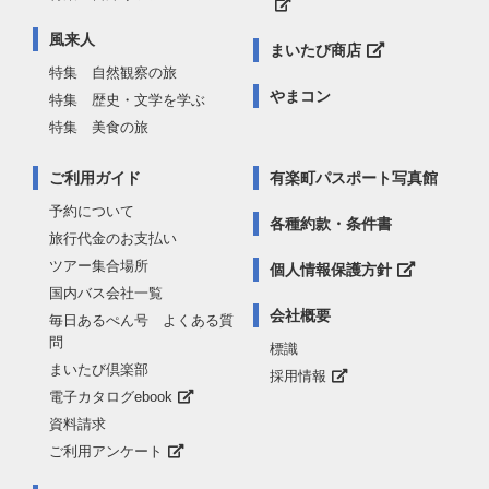
風来人
まいたび商店
特集 自然観察の旅
やまコン
特集 歴史・文学を学ぶ
特集 美食の旅
ご利用ガイド
有楽町パスポート写真館
予約について
各種約款・条件書
旅行代金のお支払い
ツアー集合場所
個人情報保護方針
国内バス会社一覧
会社概要
毎日あるぺん号 よくある質
問
標識
まいたび倶楽部
採用情報
電子カタログebook
資料請求
ご利用アンケート