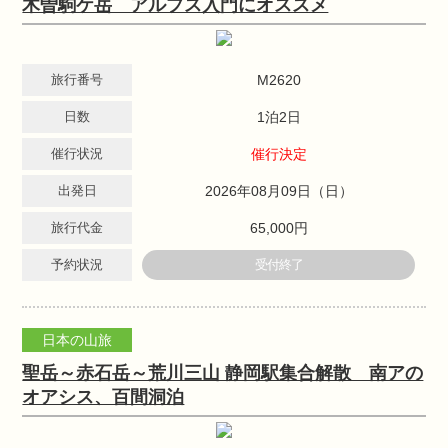
木曽駒ケ岳 アルプス入門にオススメ
旅行番号
M2620
日数
1泊2日
催行状況
催行決定
出発日
2026年08月09日（日）
旅行代金
65,000円
予約状況
受付終了
日本の山旅
聖岳～赤石岳～荒川三山 静岡駅集合解散 南アの
オアシス、百間洞泊