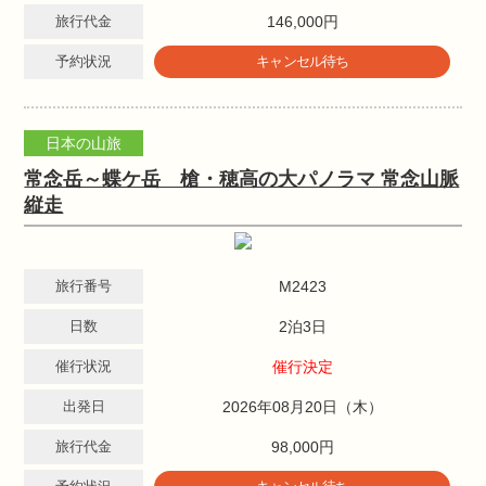
旅行代金
146,000円
予約状況
キャンセル待ち
日本の山旅
常念岳～蝶ケ岳 槍・穂高の大パノラマ 常念山脈
縦走
旅行番号
M2423
日数
2泊3日
催行状況
催行決定
出発日
2026年08月20日（木）
旅行代金
98,000円