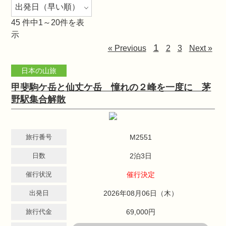
45
件中1～20件を表
示
1
« Previous
2
3
Next »
日本の山旅
甲斐駒ケ岳と仙丈ケ岳 憧れの２峰を一度に 茅
野駅集合解散
旅行番号
M2551
日数
2泊3日
催行状況
催行決定
出発日
2026年08月06日（木）
旅行代金
69,000円