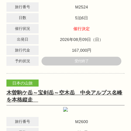
旅行番号
M2524
日数
5泊6日
催行状況
催行決定
出発日
2026年08月09日（日）
旅行代金
167,000円
予約状況
受付終了
日本の山旅
木曽駒ケ岳～宝剣岳～空木岳 中央アルプス名峰
を本格縦走
旅行番号
M2600