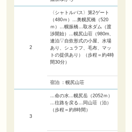
〈シャトルバス〉第2ゲート
（480ｍ）…奥幌尻橋（520
ｍ）…幌振橋…取水ダム（渡
渉開始）…幌尻山荘（980m、
連泊▽自炊形式の小屋、水場
2
あり、シュラフ、毛布、マッ
トの提供あり）（歩程＝約4時
間30分）
宿泊 ：幌尻山荘
…命の水…幌尻岳（2052ｍ）
…往路を戻る…同山荘（泊）
（歩程＝約8時間）
3