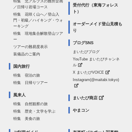
特集 北アルプスの難所企画
受付代行（東海フォレス
／日帰り岩場コース
ト）
特集 花咲く山へ／登山入
門・初級／ハイキング・ウォ
オーダーメイド登山見積も
ーキング
り
特集 現地集合解散登山ツア
ー
ブログSNS
ツアーの難易度表示
まいたびブログ
装備品のご案内
YouTube まいたびチャンネ
ル
国内旅行
X まいたびVOICE
特集 宿泊の旅
Instagram(@maitabi.tokyo)
特集 日帰りツアー
風来人
まいたび商店
特集 自然観察の旅
やまコン
特集 歴史・文学を学ぶ
特集 美食の旅