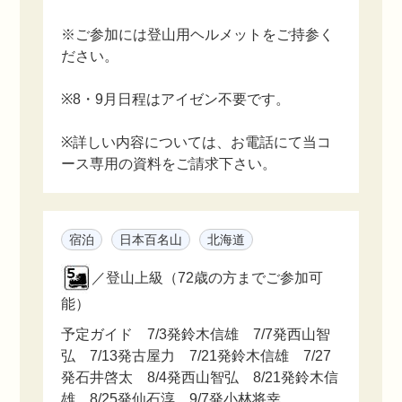
※ご参加には登山用ヘルメットをご持参く
ださい。
※8・9月日程はアイゼン不要です。
※詳しい内容については、お電話にて当コ
ース専用の資料をご請求下さい。
宿泊
日本百名山
北海道
／登山上級（72歳の方までご参加可
能）
予定ガイド 7/3発鈴木信雄 7/7発西山智
弘 7/13発古屋力 7/21発鈴木信雄 7/27
発石井啓太 8/4発西山智弘 8/21発鈴木信
雄 8/25発仙石淳 9/7発小林将幸