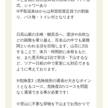
式、シャワーあり
※平取温泉ゆからは和室部屋定員での割振
り、バス無・トイレ付となります
日高山脈の主峰・幌尻岳へ。渡渉や自炊な
どの困難を乗り越え、百名山の中でも最難
関といわれる頂を目指します。山荘に2泊
することで、体力・時間的に余裕をもた
せ、また悪天時は1泊で登頂・下山するな
ど、ツアー日程の中で変更にも対応できる
ように考えております。
※危険度3（危険個所の通過が大きなポイン
トとなるコース。危険度2のコースを問題
なく通過できる事が必要です）
※登山に不要な荷物を下山までお預かりで