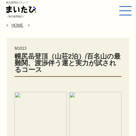
毎日新聞社グループ
（毎日新聞旅行）
HOME
M1013
幌尻岳登頂（山荘2泊）/百名山の最
難関、渡渉伴う運と実力が試され
るコース