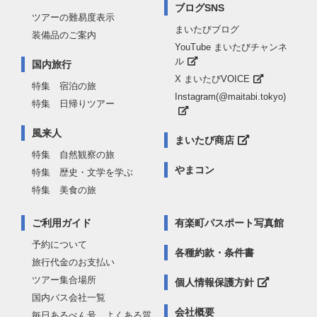
ブログSNS
ツアーの難易度表示
まいたびブログ
装備品のご案内
YouTube まいたびチャンネ
ル
国内旅行
X まいたびVOICE
特集 宿泊の旅
Instagram(@maitabi.tokyo)
特集 日帰りツアー
風来人
まいたび商店
特集 自然観察の旅
やまコン
特集 歴史・文学を学ぶ
特集 美食の旅
ご利用ガイド
有楽町パスポート写真館
予約について
各種約款・条件書
旅行代金のお支払い
ツアー集合場所
個人情報保護方針
国内バス会社一覧
会社概要
毎日あるぺん号 よくある質