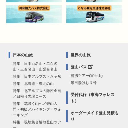
日本の山旅
世界の山旅
特集 日本百名山・二百名
登山バス
山・三百名山・山梨百名山
提携ツアー(富士山)
特集 日本アルプス・八ヶ岳
毎日湯けむり号
特集 北海道・東北の山
特集 北アルプスの難所企画
受付代行（東海フォレス
／日帰り岩場コース
ト）
特集 花咲く山へ／登山入
門・初級／ハイキング・ウォ
オーダーメイド登山見積も
ーキング
り
特集 現地集合解散登山ツア
ー