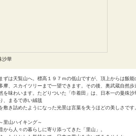
殊沙華
まずは天覧山へ。標高１９７ｍの低山ですが、頂上からは飯能
多摩、スカイツリーまで一望できます。その後、奥武蔵自然歩
然を味わいます。たどりついた「巾着田」は、日本一の曼殊沙
り、まるで赤い絨毯
を敷き詰めたようになった光景は言葉を失うほどの美しさです
～里山ハイキング～
昔から人々の暮らしに寄り添ってきた「里山」。