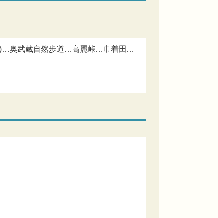
97m)…奥武蔵自然歩道…高麗峠…巾着田…