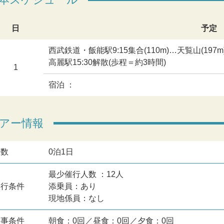
日
予定
西武鉄道・飯能駅9:15集合(110m)…天覧山(1
高麗駅15:30解散(歩程＝約3時間)
1
宿泊 ：
アー情報
日数
0泊1日
最少催行人数 ：12人
旅行条件
添乗員：あり
現地係員：なし
食事条件
朝食：0回／昼食：0回／夕食：0回