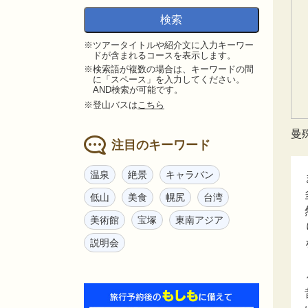
※ツアータイトルや紹介文に入力キーワー
ドが含まれるコースを表示します。
※検索語が複数の場合は、キーワードの間
に「スペース」を入力してください。
AND検索が可能です。
※登山バスは
こちら
曼
注目のキーワード
温泉
絶景
キャラバン
低山
美食
幌尻
台湾
美術館
宝塚
東南アジア
説明会