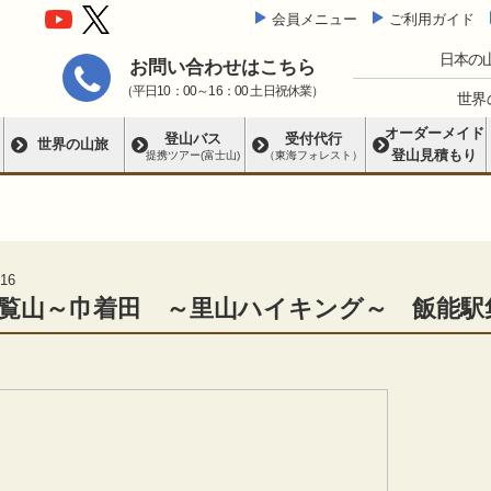
会員メニュー
ご利用ガイド
日本の
お問い合わせはこちら
（平日10：00～16：00 土日祝休業）
世界
オーダーメイド
登山バス
受付代行
世界の山旅
登山見積もり
提携ツアー(富士山)
（東海フォレスト）
16
覧山～巾着田 ～里山ハイキング～ 飯能駅