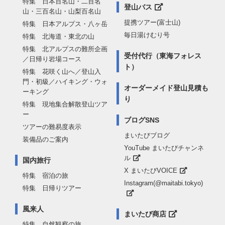
特集 日本百名山・二百名
登山バス
山・三百名山・山梨百名山
提携ツアー(富士山)
特集 日本アルプス・八ヶ岳
毎日湯けむり号
特集 北海道・東北の山
特集 北アルプスの難所企画
受付代行（東海フォレス
／日帰り岩場コース
ト）
特集 花咲く山へ／登山入
門・初級／ハイキング・ウォ
オーダーメイド登山見積も
ーキング
り
特集 現地集合解散登山ツア
ー
ブログSNS
ツアーの難易度表示
まいたびブログ
装備品のご案内
YouTube まいたびチャンネ
ル
国内旅行
X まいたびVOICE
特集 宿泊の旅
Instagram(@maitabi.tokyo)
特集 日帰りツアー
風来人
まいたび商店
特集 自然観察の旅