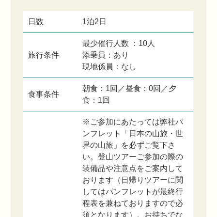
日数
1泊2日
最少催行人数 ：10人
旅行条件
添乗員：あり
現地係員：なし
朝食：1回／昼食：0回／夕
食事条件
食：1回
※ご参加にあたっては弊社パ
ンフレット「日本の山旅・世
界の山旅」を必ずご覧下さ
い。登山ツアーご参加の際の
装備品や注意点をご案内して
おります（日帰りツアーに関
してはパンフレットが最終行
程表を兼ねておりますので必
須となります）。お持ちでな