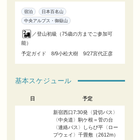
宿泊
日本百名山
中央アルプス・御嶽山
／登山初級（75歳の方までご参加可
能）
予定ガイド 8/9小松大樹 9/27宮代正彦
基本スケジュール
日
予定
新宿西口7:30発〈貸切バス〉
〈中央道〉駒ケ根＝菅の台
〈連絡バス〉しらび平〈ロー
プウェイ〉千畳敷（2612m）