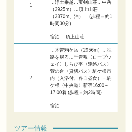
…浄土乗越…宝剣山荘…中岳
1
（2925m）…頂上山荘
（2870m、泊） (歩程＝約1
時間30分)
宿泊 ：頂上山荘
…木曽駒ケ岳（2956m）…往
路を戻る…千畳敷〈ロープウ
ェイ〉しらび平〈連絡バス〉
菅の台〈貸切バス〉駒ケ根市
2
内（入浴付、各自昼食）＝駒
ケ根〈中央道〉新宿16:00～
17:00着 (歩程＝約2時間)
宿泊 ：
ツアー情報