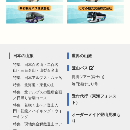
日本の山旅
世界の山旅
特集 日本百名山・二百名
登山バス
山・三百名山・山梨百名山
提携ツアー(富士山)
特集 日本アルプス・八ヶ岳
毎日湯けむり号
特集 北海道・東北の山
特集 北アルプスの難所企画
受付代行（東海フォレス
／日帰り岩場コース
ト）
特集 花咲く山へ／登山入
門・初級／ハイキング・ウォ
オーダーメイド登山見積も
ーキング
り
特集 現地集合解散登山ツア
ー