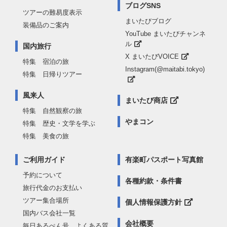
ブログSNS
ツアーの難易度表示
まいたびブログ
装備品のご案内
YouTube まいたびチャンネ
ル
国内旅行
X まいたびVOICE
特集 宿泊の旅
Instagram(@maitabi.tokyo)
特集 日帰りツアー
風来人
まいたび商店
特集 自然観察の旅
やまコン
特集 歴史・文学を学ぶ
特集 美食の旅
ご利用ガイド
有楽町パスポート写真館
予約について
各種約款・条件書
旅行代金のお支払い
ツアー集合場所
個人情報保護方針
国内バス会社一覧
会社概要
毎日あるぺん号 よくある質