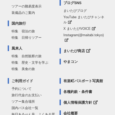
ブログSNS
ツアーの難易度表示
まいたびブログ
装備品のご案内
YouTube まいたびチャンネ
ル
国内旅行
X まいたびVOICE
特集 宿泊の旅
Instagram(@maitabi.tokyo)
特集 日帰りツアー
風来人
まいたび商店
特集 自然観察の旅
やまコン
特集 歴史・文学を学ぶ
特集 美食の旅
ご利用ガイド
有楽町パスポート写真館
予約について
各種約款・条件書
旅行代金のお支払い
ツアー集合場所
個人情報保護方針
国内バス会社一覧
会社概要
毎日あるぺん号 よくある質