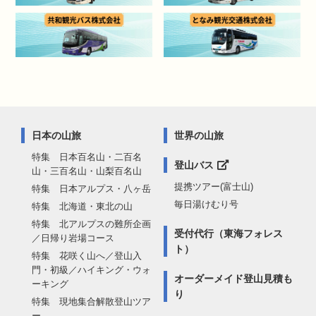
日本の山旅
世界の山旅
特集 日本百名山・二百名
登山バス
山・三百名山・山梨百名山
提携ツアー(富士山)
特集 日本アルプス・八ヶ岳
毎日湯けむり号
特集 北海道・東北の山
特集 北アルプスの難所企画
受付代行（東海フォレス
／日帰り岩場コース
ト）
特集 花咲く山へ／登山入
門・初級／ハイキング・ウォ
オーダーメイド登山見積も
ーキング
り
特集 現地集合解散登山ツア
ー