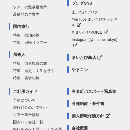
ブログSNS
ツアーの難易度表示
まいたびブログ
装備品のご案内
YouTube まいたびチャンネ
ル
国内旅行
X まいたびVOICE
特集 宿泊の旅
Instagram(@maitabi.tokyo)
特集 日帰りツアー
風来人
まいたび商店
特集 自然観察の旅
やまコン
特集 歴史・文学を学ぶ
特集 美食の旅
ご利用ガイド
有楽町パスポート写真館
予約について
各種約款・条件書
旅行代金のお支払い
ツアー集合場所
個人情報保護方針
国内バス会社一覧
会社概要
毎日あるぺん号 よくある質