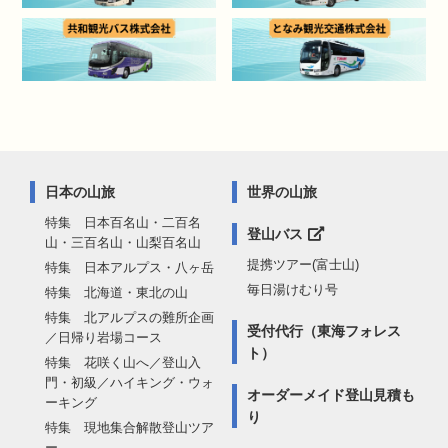
日本の山旅
世界の山旅
特集 日本百名山・二百名
登山バス
山・三百名山・山梨百名山
提携ツアー(富士山)
特集 日本アルプス・八ヶ岳
毎日湯けむり号
特集 北海道・東北の山
特集 北アルプスの難所企画
受付代行（東海フォレス
／日帰り岩場コース
ト）
特集 花咲く山へ／登山入
門・初級／ハイキング・ウォ
オーダーメイド登山見積も
ーキング
り
特集 現地集合解散登山ツア
ー