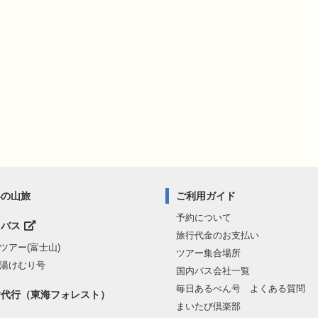
界の山旅
ご利用ガイド
予約について
山バス
旅行代金のお支払い
ツアー(富士山)
ツアー集合場所
湯けむり号
国内バス会社一覧
毎日あるぺん号 よくある質問
付代行（東海フォレスト）
まいたび倶楽部