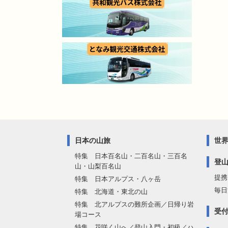
日本の山旅
世
特集 日本百名山・二百名山・三百名
登
山・山梨百名山
提携
特集 日本アルプス・八ヶ岳
毎日
特集 北海道・東北の山
特集 北アルプスの難所企画／日帰り岩
受
場コース
特集 花咲く山へ／登山入門・初級／ハ