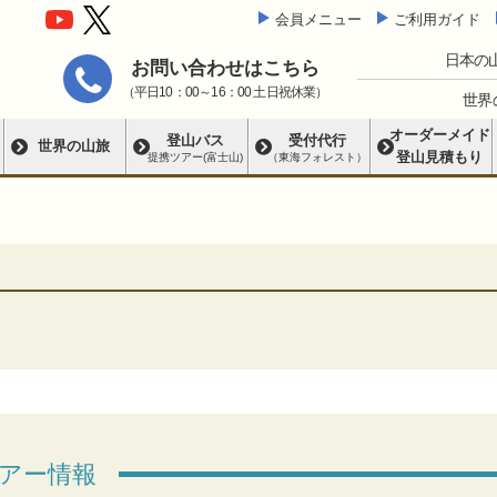
会員メニュー
ご利用ガイド
日本の
お問い合わせはこちら
（平日10：00～16：00 土日祝休業）
世界
オーダーメイド
登山バス
受付代行
世界の山旅
登山見積もり
提携ツアー(富士山)
（東海フォレスト）
アー情報