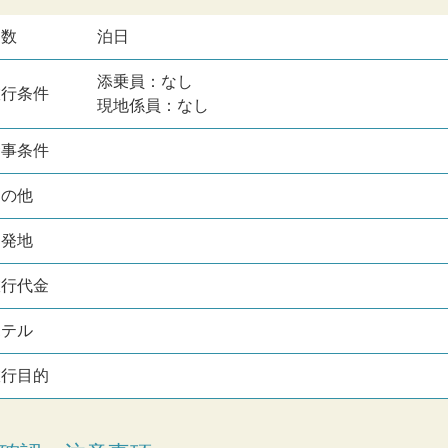
日数
泊日
添乗員：なし
旅行条件
現地係員：なし
食事条件
その他
出発地
旅行代金
ホテル
旅行目的