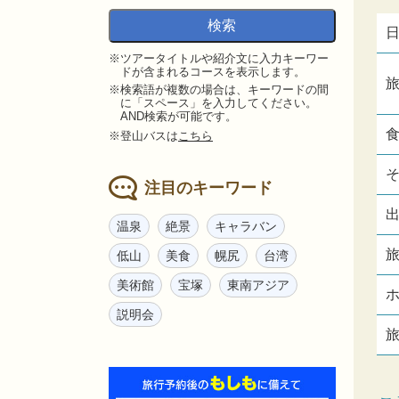
※ツアータイトルや紹介文に入力キーワー
ドが含まれるコースを表示します。
※検索語が複数の場合は、キーワードの間
に「スペース」を入力してください。
AND検索が可能です。
※登山バスは
こちら
注目のキーワード
温泉
絶景
キャラバン
低山
美食
幌尻
台湾
美術館
宝塚
東南アジア
説明会