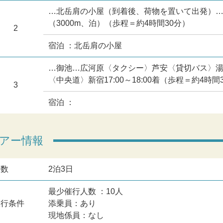
…北岳肩の小屋（到着後、荷物を置いて出発）…北
（3000m、泊）（歩程＝約4時間30分）
2
宿泊 ：北岳肩の小屋
…御池…広河原〈タクシー〉芦安〈貸切バス〉湯
〈中央道〉新宿17:00～18:00着（歩程＝約4時間
3
宿泊 ：
アー情報
日数
2泊3日
最少催行人数 ：10人
旅行条件
添乗員：あり
現地係員：なし