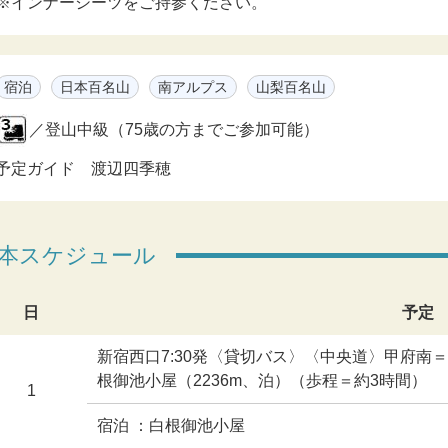
※インナーシーツをご持参ください。
宿泊
日本百名山
南アルプス
山梨百名山
／登山中級（75歳の方までご参加可能）
予定ガイド 渡辺四季穂
本スケジュール
日
予定
新宿西口7:30発〈貸切バス〉〈中央道〉甲府南＝
根御池小屋（2236m、泊）（歩程＝約3時間）
1
宿泊 ：白根御池小屋