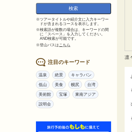
※ツアータイトルや紹介文に入力キーワー
ドが含まれるコースを表示します。
※検索語が複数の場合は、キーワードの間
に「スペース」を入力してください。
AND検索が可能です。
※登山バスは
こちら
凛
注目のキーワード
温泉
絶景
キャラバン
低山
美食
幌尻
台湾
美術館
宝塚
東南アジア
説明会