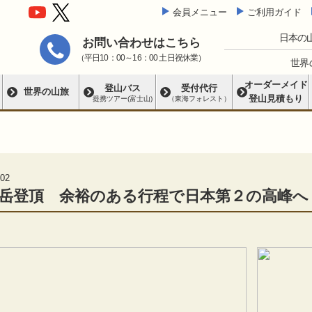
会員メニュー
ご利用ガイド
日本の
お問い合わせはこちら
（平日10：00～16：00 土日祝休業）
世界
オーダーメイド
登山バス
受付代行
世界の山旅
登山見積もり
提携ツアー(富士山)
（東海フォレスト）
02
岳登頂 余裕のある行程で日本第２の高峰へ