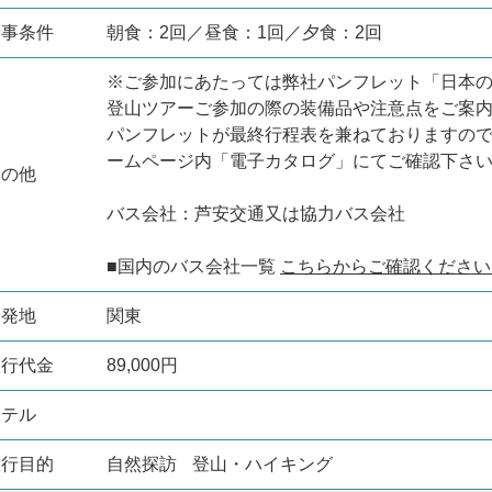
食事条件
朝食：2回／昼食：1回／夕食：2回
※ご参加にあたっては弊社パンフレット「日本
登山ツアーご参加の際の装備品や注意点をご案
パンフレットが最終行程表を兼ねておりますの
ームページ内「電子カタログ」にてご確認下さ
その他
バス会社：芦安交通又は協力バス会社
■国内のバス会社一覧
こちらからご確認ください
出発地
関東
旅行代金
89,000円
ホテル
旅行目的
自然探訪
登山・ハイキング