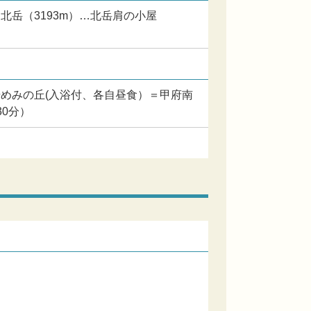
岳（3193m）…北岳肩の小屋
めみの丘(入浴付、各自昼食）＝甲府南
30分）