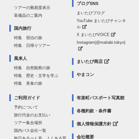
ブログSNS
ツアーの難易度表示
まいたびブログ
装備品のご案内
YouTube まいたびチャンネ
ル
国内旅行
X まいたびVOICE
特集 宿泊の旅
Instagram(@maitabi.tokyo)
特集 日帰りツアー
風来人
まいたび商店
特集 自然観察の旅
やまコン
特集 歴史・文学を学ぶ
特集 美食の旅
ご利用ガイド
有楽町パスポート写真館
予約について
各種約款・条件書
旅行代金のお支払い
ツアー集合場所
個人情報保護方針
国内バス会社一覧
会社概要
毎日あるぺん号 よくある質