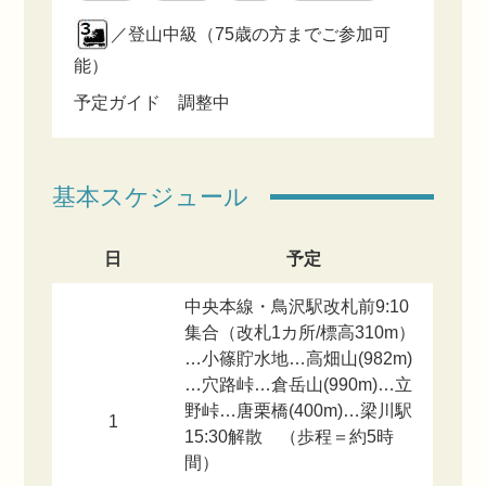
／登山中級（75歳の方までご参加可
能）
予定ガイド 調整中
基本スケジュール
日
予定
中央本線・鳥沢駅改札前9:10
集合（改札1カ所/標高310m）
…小篠貯水地…高畑山(982m)
…穴路峠…倉岳山(990m)…立
野峠…唐栗橋(400m)…梁川駅
1
15:30解散 （歩程＝約5時
間）