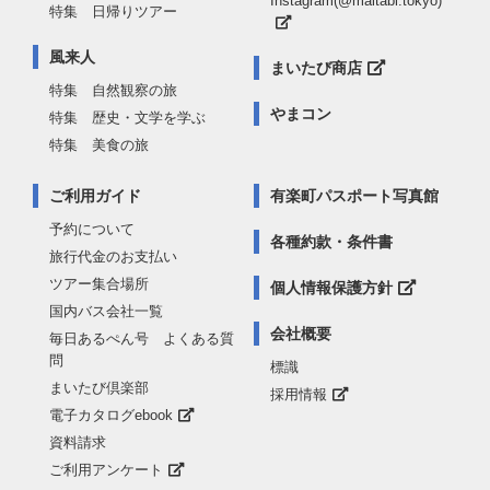
Instagram(@maitabi.tokyo)
特集 日帰りツアー
風来人
まいたび商店
特集 自然観察の旅
やまコン
特集 歴史・文学を学ぶ
特集 美食の旅
ご利用ガイド
有楽町パスポート写真館
予約について
各種約款・条件書
旅行代金のお支払い
ツアー集合場所
個人情報保護方針
国内バス会社一覧
会社概要
毎日あるぺん号 よくある質
問
標識
まいたび倶楽部
採用情報
電子カタログebook
資料請求
ご利用アンケート