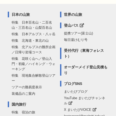
日本の山旅
世界の山旅
特集 日本百名山・二百名
登山バス
山・三百名山・山梨百名山
提携ツアー(富士山)
特集 日本アルプス・八ヶ岳
毎日湯けむり号
特集 北海道・東北の山
特集 北アルプスの難所企画
受付代行（東海フォレス
／日帰り岩場コース
ト）
特集 花咲く山へ／登山入
門・初級／ハイキング・ウォ
オーダーメイド登山見積も
ーキング
り
特集 現地集合解散登山ツア
ー
ブログSNS
ツアーの難易度表示
まいたびブログ
装備品のご案内
YouTube まいたびチャンネ
ル
国内旅行
X まいたびVOICE
特集 宿泊の旅