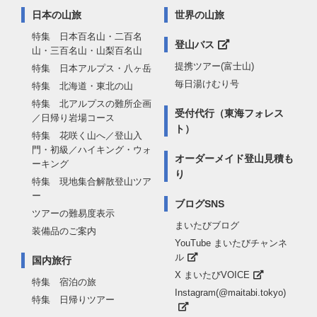
日本の山旅
世界の山旅
特集 日本百名山・二百名
登山バス
山・三百名山・山梨百名山
提携ツアー(富士山)
特集 日本アルプス・八ヶ岳
毎日湯けむり号
特集 北海道・東北の山
特集 北アルプスの難所企画
受付代行（東海フォレス
／日帰り岩場コース
ト）
特集 花咲く山へ／登山入
門・初級／ハイキング・ウォ
オーダーメイド登山見積も
ーキング
り
特集 現地集合解散登山ツア
ー
ブログSNS
ツアーの難易度表示
まいたびブログ
装備品のご案内
YouTube まいたびチャンネ
ル
国内旅行
X まいたびVOICE
特集 宿泊の旅
Instagram(@maitabi.tokyo)
特集 日帰りツアー