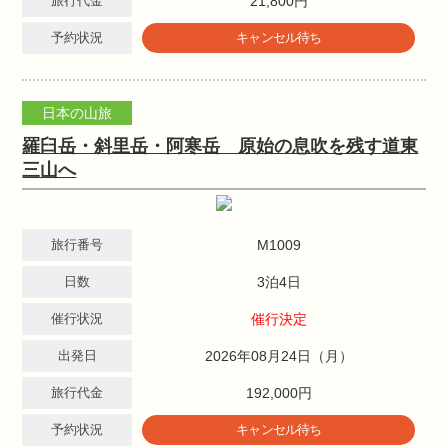
旅行代金
21,800円
予約状況
キャンセル待ち
日本の山旅
羅臼岳・斜里岳・阿寒岳 原始の息吹を残す道東
三山へ
旅行番号
M1009
日数
3泊4日
催行状況
催行決定
出発日
2026年08月24日（月）
旅行代金
192,000円
予約状況
キャンセル待ち