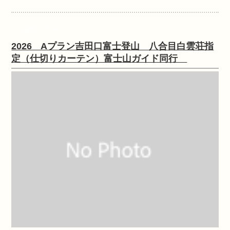
提携ツアー
2026 Aプラン吉田口富士登山 八合目白雲荘指
定（仕切りカーテン）富士山ガイド同行