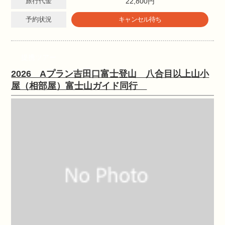
旅行代金
22,800円
予約状況
キャンセル待ち
提携ツアー
2026 Aプラン吉田口富士登山 八合目以上山小
屋（相部屋）富士山ガイド同行