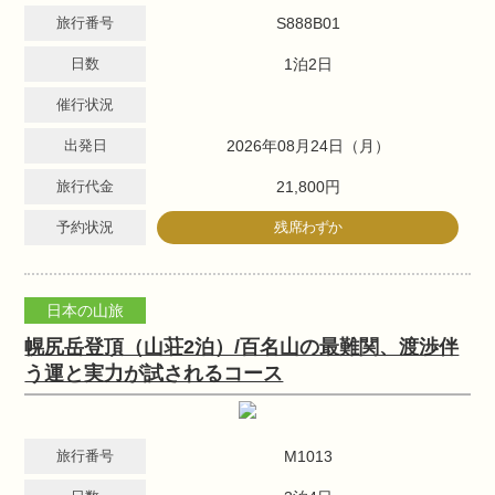
旅行番号
S888B01
日数
1泊2日
催行状況
出発日
2026年08月24日（月）
旅行代金
21,800円
予約状況
残席わずか
日本の山旅
幌尻岳登頂（山荘2泊）/百名山の最難関、渡渉伴
う運と実力が試されるコース
旅行番号
M1013