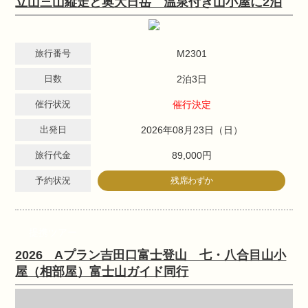
立山三山縦走と奥大日岳 温泉付き山小屋に2泊
旅行番号
M2301
日数
2泊3日
催行状況
催行決定
出発日
2026年08月23日（日）
旅行代金
89,000円
予約状況
残席わずか
提携ツアー
2026 Aプラン吉田口富士登山 七・八合目山小
屋（相部屋）富士山ガイド同行