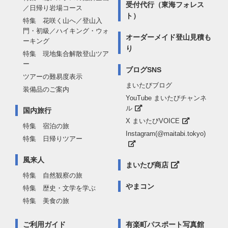
受付代行（東海フォレス
／日帰り岩場コース
ト）
特集 花咲く山へ／登山入
門・初級／ハイキング・ウォ
オーダーメイド登山見積も
ーキング
り
特集 現地集合解散登山ツア
ー
ブログSNS
ツアーの難易度表示
まいたびブログ
装備品のご案内
YouTube まいたびチャンネ
ル
国内旅行
X まいたびVOICE
特集 宿泊の旅
Instagram(@maitabi.tokyo)
特集 日帰りツアー
風来人
まいたび商店
特集 自然観察の旅
やまコン
特集 歴史・文学を学ぶ
特集 美食の旅
ご利用ガイド
有楽町パスポート写真館