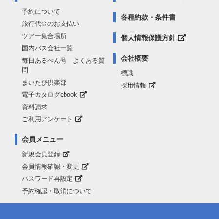
予約について
各種約款・条件書
旅行代金のお支払い
ツアー集合場所
個人情報保護方針
国内バス会社一覧
会社概要
毎日あるぺん号 よくある質
問
標識
まいたび倶楽部
採用情報
電子カタログebook
資料請求
ご利用アンケート
会員メニュー
新規会員登録
会員情報確認・変更
パスワード再設定
予約確認・取消について