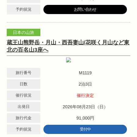
予約状況
お問い合わせ
日本の山旅
蔵王山熊野岳・月山・西吾妻山/花咲く月山など東
北の百名山3座へ
旅行番号
M1119
日数
2泊3日
催行状況
催行決定
出発日
2026年08月23日（日）
旅行代金
91,000円
予約状況
受付中