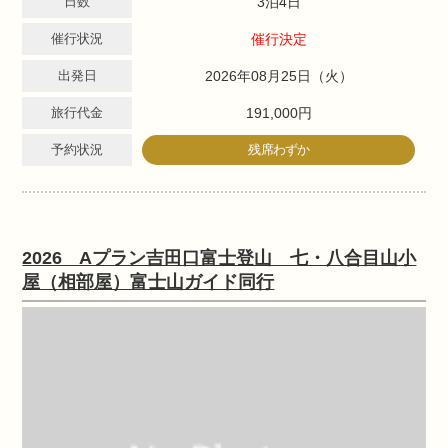
日数
3泊4日
催行状況
催行決定
出発日
2026年08月25日（火）
旅行代金
191,000円
予約状況
残席わずか
提携ツアー
2026 Aプラン吉田口富士登山 七・八合目山小
屋（相部屋）富士山ガイド同行