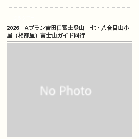
提携ツアー
2026 Aプラン吉田口富士登山 七・八合目山小
屋（相部屋）富士山ガイド同行