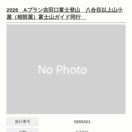
提携ツアー
2026 Aプラン吉田口富士登山 八合目以上山小
屋（相部屋）富士山ガイド同行
旅行番号
S888A01