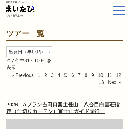
毎日新聞社グループ
（毎日新聞旅行）
ツアー一覧
257
件中81～100件を
表示
5
« Previous
1
2
3
4
6
7
8
9
10
11
12
13
Next »
提携ツアー
2026 Aプラン吉田口富士登山 八合目白雲荘指
定（仕切りカーテン）富士山ガイド同行