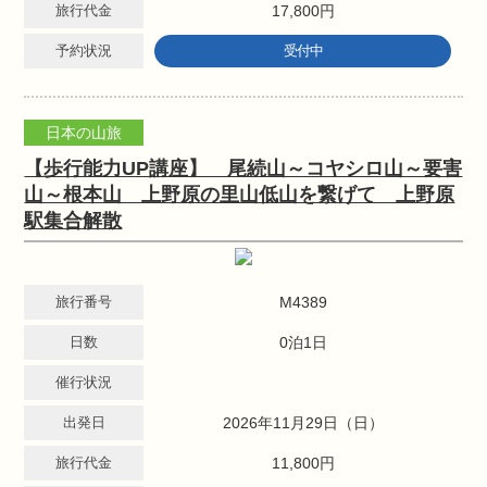
旅行代金
17,800円
予約状況
受付中
日本の山旅
【歩行能力UP講座】 尾続山～コヤシロ山～要害
山～根本山 上野原の里山低山を繋げて 上野原
駅集合解散
旅行番号
M4389
日数
0泊1日
催行状況
出発日
2026年11月29日（日）
旅行代金
11,800円