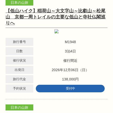
日本の山旅
【低山ハイク】稲荷山～大文字山～比叡山～松尾
山 京都一周トレイルの主要な低山と寺社仏閣巡
りへ
旅行番号
M1948
日数
3泊4日
催行状況
催行間近
出発日
2026年12月06日（日）
旅行代金
138,000円
予約状況
受付中
日本の山旅