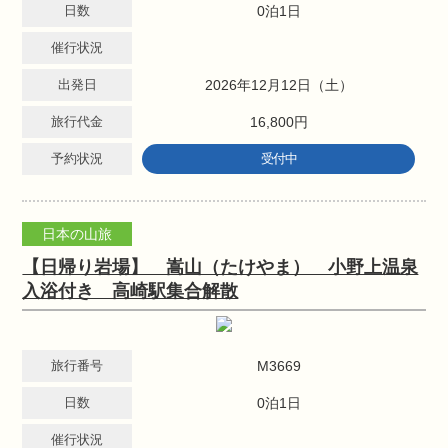
日数
0泊1日
催行状況
出発日
2026年12月12日（土）
旅行代金
16,800円
予約状況
受付中
日本の山旅
【日帰り岩場】 嵩山（たけやま） 小野上温泉
入浴付き 高崎駅集合解散
旅行番号
M3669
日数
0泊1日
催行状況