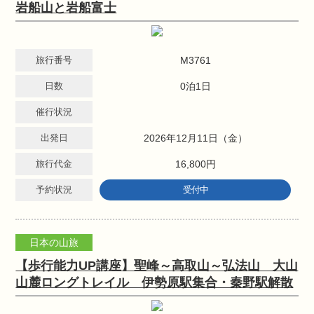
岩船山と岩船富士
旅行番号
M3761
日数
0泊1日
催行状況
出発日
2026年12月11日（金）
旅行代金
16,800円
予約状況
受付中
日本の山旅
【歩行能力UP講座】聖峰～高取山～弘法山 大山
山麓ロングトレイル 伊勢原駅集合・秦野駅解散