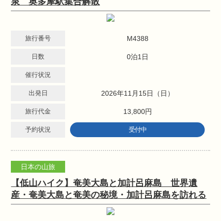
泉 奥多摩駅集合解散
旅行番号
M4388
日数
0泊1日
催行状況
出発日
2026年11月15日（日）
旅行代金
13,800円
予約状況
受付中
日本の山旅
【低山ハイク】奄美大島と加計呂麻島 世界遺
産・奄美大島と奄美の秘境・加計呂麻島を訪れる