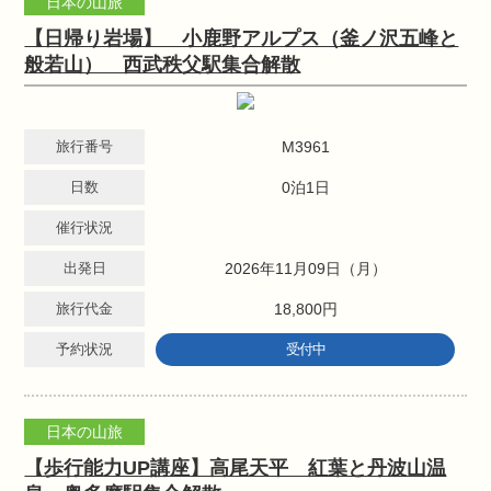
日本の山旅
【日帰り岩場】 小鹿野アルプス（釜ノ沢五峰と
般若山） 西武秩父駅集合解散
旅行番号
M3961
日数
0泊1日
催行状況
出発日
2026年11月09日（月）
旅行代金
18,800円
予約状況
受付中
日本の山旅
【歩行能力UP講座】高尾天平 紅葉と丹波山温