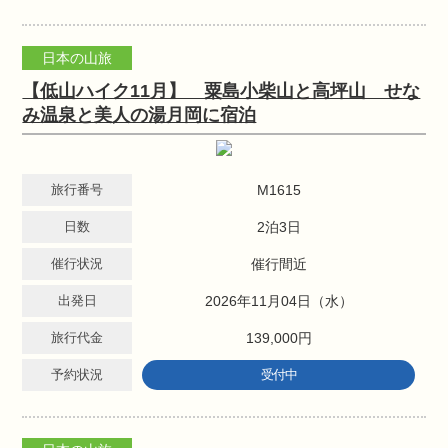
日本の山旅
【低山ハイク11月】 粟島小柴山と高坪山 せな
み温泉と美人の湯月岡に宿泊
旅行番号
M1615
日数
2泊3日
催行状況
催行間近
出発日
2026年11月04日（水）
旅行代金
139,000円
予約状況
受付中