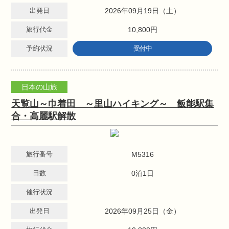
出発日
2026年09月19日（土）
旅行代金
10,800円
予約状況
受付中
日本の山旅
天覧山～巾着田 ～里山ハイキング～ 飯能駅集
合・高麗駅解散
旅行番号
M5316
日数
0泊1日
催行状況
出発日
2026年09月25日（金）