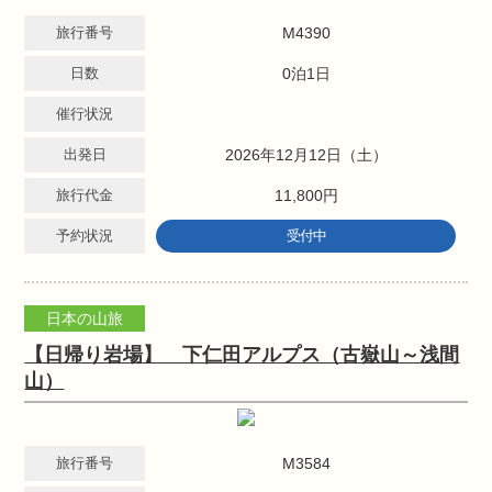
旅行番号
M4390
日数
0泊1日
催行状況
出発日
2026年12月12日（土）
旅行代金
11,800円
予約状況
受付中
日本の山旅
【日帰り岩場】 下仁田アルプス（古嶽山～浅間
山）
旅行番号
M3584