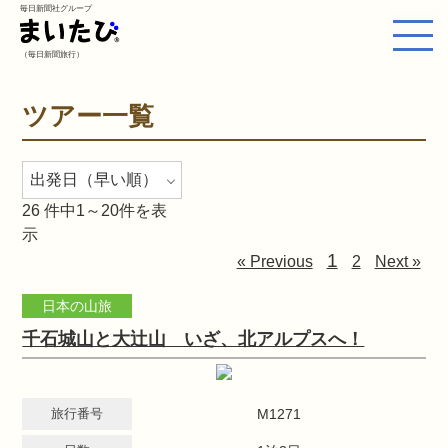
毎日新聞社グループ
（毎日新聞旅行）
ツアー一覧
26
件中1～20件を表
示
1
« Previous
2
Next »
日本の山旅
千石城山と大辻山 いざ、北アルプスへ！
旅行番号
M1271