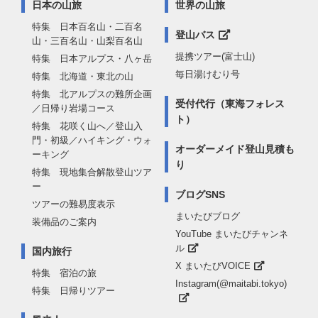
日本の山旅
世界の山旅
特集 日本百名山・二百名
登山バス
山・三百名山・山梨百名山
提携ツアー(富士山)
特集 日本アルプス・八ヶ岳
毎日湯けむり号
特集 北海道・東北の山
特集 北アルプスの難所企画
受付代行（東海フォレス
／日帰り岩場コース
ト）
特集 花咲く山へ／登山入
門・初級／ハイキング・ウォ
オーダーメイド登山見積も
ーキング
り
特集 現地集合解散登山ツア
ー
ブログSNS
ツアーの難易度表示
まいたびブログ
装備品のご案内
YouTube まいたびチャンネ
ル
国内旅行
X まいたびVOICE
特集 宿泊の旅
Instagram(@maitabi.tokyo)
特集 日帰りツアー