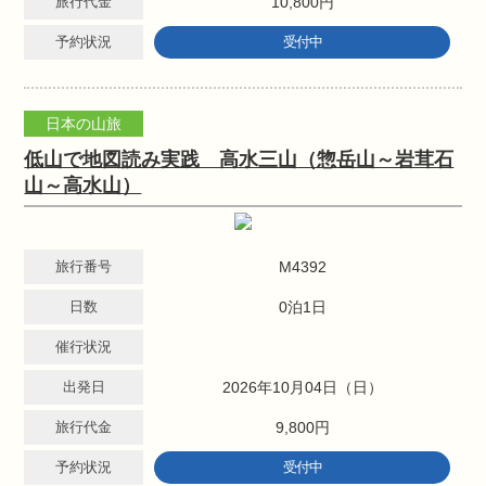
旅行代金
10,800円
予約状況
受付中
日本の山旅
低山で地図読み実践 高水三山（惣岳山～岩茸石
山～高水山）
旅行番号
M4392
日数
0泊1日
催行状況
出発日
2026年10月04日（日）
旅行代金
9,800円
予約状況
受付中