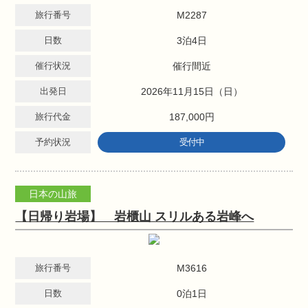
旅行番号
M2287
日数
3泊4日
催行状況
催行間近
出発日
2026年11月15日（日）
旅行代金
187,000円
予約状況
受付中
日本の山旅
【日帰り岩場】 岩櫃山 スリルある岩峰へ
旅行番号
M3616
日数
0泊1日