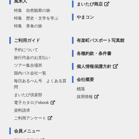
風来人
まいたび商店
特集 自然観察の旅
やまコン
特集 歴史・文学を学ぶ
特集 美食の旅
ご利用ガイド
有楽町パスポート写真館
予約について
各種約款・条件書
旅行代金のお支払い
ツアー集合場所
個人情報保護方針
国内バス会社一覧
会社概要
毎日あるぺん号 よくある質
問
標識
まいたび倶楽部
採用情報
電子カタログebook
資料請求
ご利用アンケート
会員メニュー