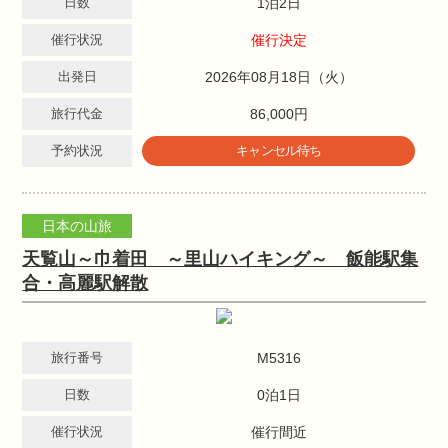
日数
1泊2日
催行状況
催行決定
出発日
2026年08月18日（火）
旅行代金
86,000円
予約状況
キャンセル待ち
日本の山旅
天覧山～巾着田 ～里山ハイキング～ 飯能駅集
合・高麗駅解散
旅行番号
M5316
日数
0泊1日
催行状況
催行間近