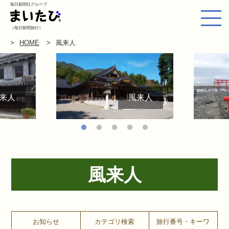
毎日新聞社グループ
（毎日新聞旅行）
HOME
風来人
来人
風来人
風来人
お知らせ
カテゴリ検索
旅行番号・キーワ