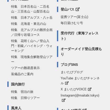
特集 日本百名山・二百名
登山バス
山・三百名山・山梨百名山
提携ツアー(富士山)
特集 日本アルプス・八ヶ岳
毎日湯けむり号
特集 北海道・東北の山
特集 北アルプスの難所企画
受付代行（東海フォレス
／日帰り岩場コース
ト）
特集 花咲く山へ／登山入
門・初級／ハイキング・ウォ
オーダーメイド登山見積も
ーキング
り
特集 現地集合解散登山ツア
ー
ブログSNS
ツアーの難易度表示
まいたびブログ
装備品のご案内
YouTube まいたびチャンネ
ル
国内旅行
X まいたびVOICE
特集 宿泊の旅
Instagram(@maitabi.tokyo)
特集 日帰りツアー
風来人