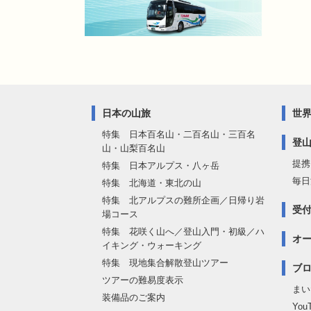
日本の山旅
世
特集 日本百名山・二百名山・三百名
登
山・山梨百名山
提携
特集 日本アルプス・八ヶ岳
毎日
特集 北海道・東北の山
特集 北アルプスの難所企画／日帰り岩
受
場コース
特集 花咲く山へ／登山入門・初級／ハ
オ
イキング・ウォーキング
特集 現地集合解散登山ツアー
ブロ
ツアーの難易度表示
まい
装備品のご案内
Yo