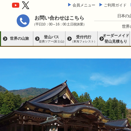
会員メニュー
ご利用ガイド
日本の
お問い合わせはこちら
（平日10：00～16：00 土日祝休業）
世界
オーダーメイド
登山バス
受付代行
世界の山旅
登山見積もり
提携ツアー(富士山)
（東海フォレスト）