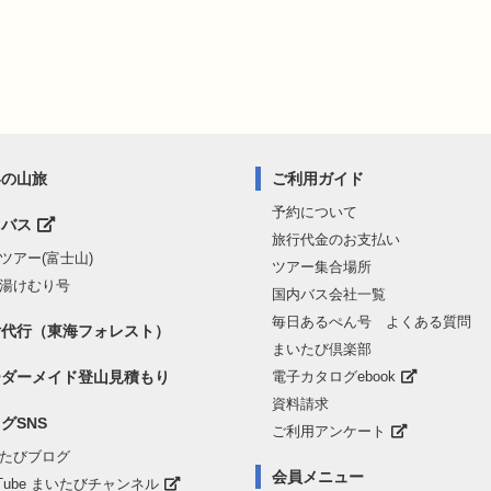
界の山旅
ご利用ガイド
予約について
山バス
旅行代金のお支払い
ツアー(富士山)
ツアー集合場所
湯けむり号
国内バス会社一覧
毎日あるぺん号 よくある質問
付代行（東海フォレスト）
まいたび倶楽部
ーダーメイド登山見積もり
電子カタログebook
資料請求
グSNS
ご利用アンケート
たびブログ
会員メニュー
uTube まいたびチャンネル