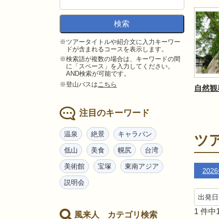
※ツアータイトルや紹介文に入力キーワー
ドが含まれるコースを表示します。
※検索語が複数の場合は、キーワードの間
に「スペース」を入力してください。
AND検索が可能です。
※登山バスは
こちら
自然観
注目のキーワード
温泉
絶景
キャラバン
ツ
低山
美食
幌尻
台湾
美術館
宝塚
東南アジア
202
説明会
1
件中
風来人 カテゴリ検索