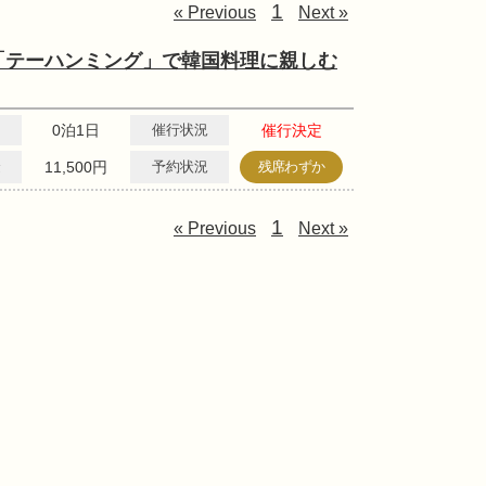
1
« Previous
Next »
「テーハンミング」で韓国料理に親しむ
0泊1日
催行状況
催行決定
金
11,500円
予約状況
残席わずか
1
« Previous
Next »